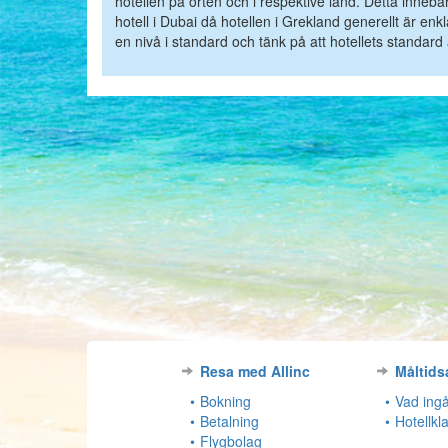
hotellen på orten och i respektive land. Detta innebär at
hotell i Dubai då hotellen i Grekland generellt är enkl
en nivå i standard och tänk på att hotellets standard
Resa med Allinc
Måltids
Bokning
Vad ingå
Betalning
Hotellkl
Flygbolag