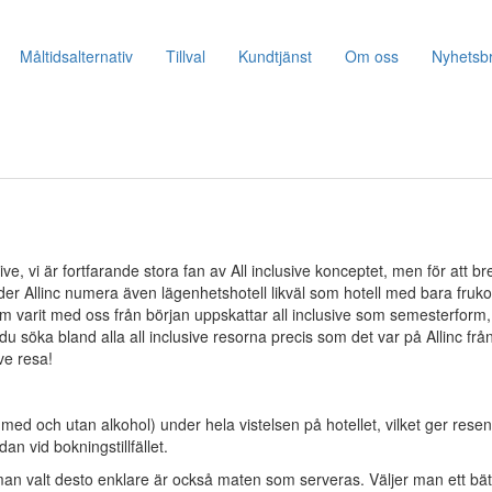
Måltidsalternativ
Tillval
Kundtjänst
Om oss
Nyhetsb
ive, vi är fortfarande stora fan av All inclusive konceptet, men för att b
r Allinc numera även lägenhetshotell likväl som hotell med bara frukos
m varit med oss från början uppskattar all inclusive som semesterform,
du söka bland alla all inclusive resorna precis som det var på Allinc frå
ive resa!
e med och utan alkohol) under hela vistelsen på hotellet, vilket ger rese
n vid bokningstillfället.
 man valt desto enklare är också maten som serveras. Väljer man ett bät