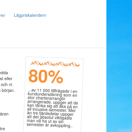
rev
Lågpriskalendern
80
%
redda
t eller
 och ni
...av 11 000 tillfrågade i en
kundundersökning som en
stor charterarrangör
arrangerade, uppger att de
kan tänka sig att åka på en
all incusive-semester. Mer
än tre fjärdedelar uppger
att det absolut viktigaste
man vill ha ut av sin
n början.
nären
semester är avkoppling..
tre