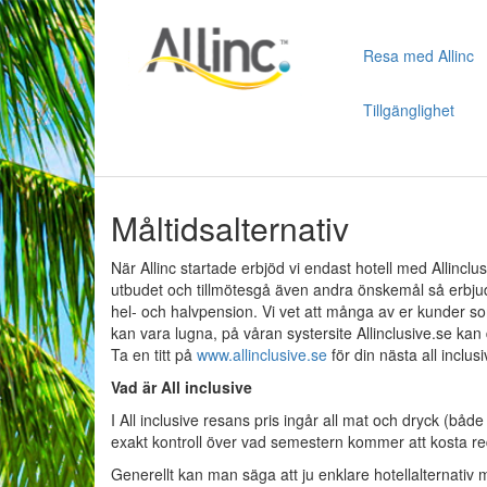
Resa med Allinc
Tillgänglighet
Måltidsalternativ
När Allinc startade erbjöd vi endast hotell med Allinclus
utbudet och tillmötesgå även andra önskemål så erbjude
hel- och halvpension. Vi vet att många av er kunder so
kan vara lugna, på våran systersite Allinclusive.se kan 
Ta en titt på
www.allinclusive.se
för din nästa all inclus
Vad är All inclusive
I All inclusive resans pris ingår all mat och dryck (båd
exakt kontroll över vad semestern kommer att kosta reda
Generellt kan man säga att ju enklare hotellalternativ