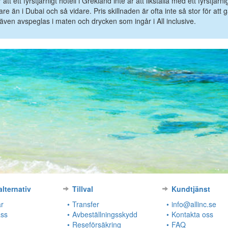
t ett fyrstjärnigt hotell i Grekland inte är att likställa med ett fyrstjärni
are än i Dubai och så vidare. Pris skillnaden är ofta inte så stor för att 
 även avspeglas i maten och drycken som ingår i All inclusive.
alternativ
Tillval
Kundtjänst
r
Transfer
info@allinc.se
ass
Avbeställningsskydd
Kontakta oss
Reseförsäkring
FAQ