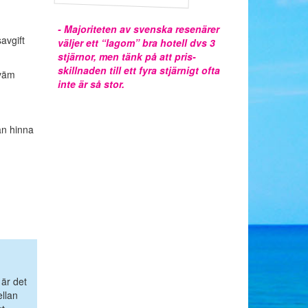
- Majoriteten av svenska resenärer
avgift
väljer ett “lagom” bra hotell dvs 3
stjärnor, men tänk på att pris-
skillnaden till ett fyra stjärnigt ofta
kväm
inte är så stor.
an hinna
 är det
ellan