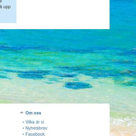
gt
gå upp
Om oss
Vilka är vi
Nyhetsbrev
Facebook