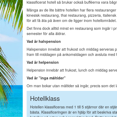
klassificerat hotell så brukar också bufféerna vara b
Många av de lite bättre hotellen har flera restaurang
kinesisk restaurang, thai restaurang, pizzeria, italien
för att få äta på även om de ligger inom hotellområdet.
Det finns dock alltid minst en restaurang som ingår i p
semester för alla åldrar.
Vad är halvpension
Halvpension innebär att frukost och middag serveras på
fram till middagen på ankomstdagen och avsluta med f
Vad är helpension
Helpension innebär att frukost, lunch och middag server
Vad är ”inga måltider”
Om man bokar utan måltider så ingår, precis som det låt
Hotellklass
Hotellen klassificeras med 1 till 5 stjärnor där en stj
bästa. Klassificeringen är en hjälp för att beskriva s