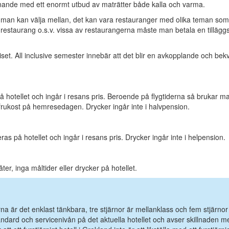
ågnande med ett enormt utbud av maträtter både kalla och varma.
er man kan välja mellan, det kan vara restauranger med olika teman som
sk restaurang o.s.v. vissa av restaurangerna måste man betala en tilläggs
riset. All inclusive semester innebär att det blir en avkopplande och be
 hotellet och ingår i resans pris. Beroende på flygtiderna så brukar m
rukost på hemresedagen. Drycker ingår inte i halvpension.
as på hotellet och ingår i resans pris. Drycker ingår inte i helpension.
er, inga måltider eller drycker på hotellet.
ärna är det enklast tänkbara, tre stjärnor är mellanklass och fem stjärnor
tandard och servicenivån på det aktuella hotellet och avser skillnaden m