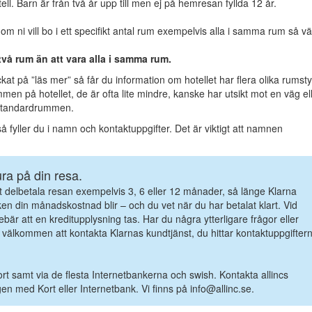
tell. Barn är från två år upp till men ej på hemresan fyllda 12 år.
 om ni vill bo i ett specifikt antal rum exempelvis alla i samma rum så väl
i två rum än att vara alla i samma rum.
ckat på ”läs mer” så får du information om hotellet har flera olika rumsty
men på hotellet, de är ofta lite mindre, kanske har utsikt mot en väg el
a standardrummen.
å fyller du i namn och kontaktuppgifter. Det är viktigt att namnen
ura på din resa.
att delbetala resan exempelvis 3, 6 eller 12 månader, så länge Klarna
ken din månadskostnad blir – och du vet när du har betalat klart. Vid
nnebär att en kreditupplysning tas. Har du några ytterligare frågor eller
u välkommen att kontakta Klarnas kundtjänst, du hittar kontaktuppgifter
ort samt via de flesta Internetbankerna och swish. Kontakta allincs
 med Kort eller Internetbank. Vi finns på info@allinc.se.