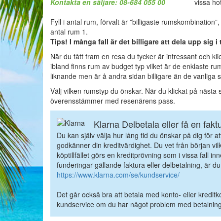
Kontakta en säljare: 08-684 055 00
vissa ho
Fyll i antal rum, förvalt är ”billigaste rumskombination”,
antal rum 1.
Tips! I många fall är det billigare att dela upp sig 
När du fått fram en resa du tycker är intressant och kli
ibland finns rum av budget typ vilket är de enklaste rum
liknande men är å andra sidan billigare än de vanlig
Välj vilken rumstyp du önskar. När du klickat på nästa s
överensstämmer med resenärens pass.
Klarna Delbetala eller få en fakt
Du kan själv välja hur lång tid du önskar på dig för 
godkänner din kreditvärdighet. Du vet från början vil
köptillfället görs en kreditprövning som i vissa fall i
funderingar gällande faktura eller delbetalning, är d
https://www.klarna.com/se/kundservice/
Det går också bra att betala med konto- eller kreditk
kundservice om du har något problem med betalningen