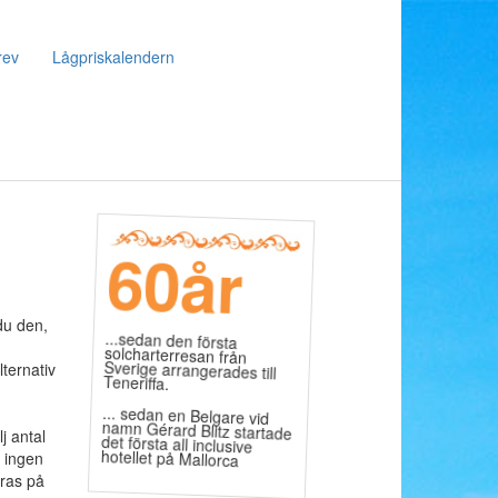
rev
Lågpriskalendern
60
år
 du den,
...sedan den första
solcharterresan från
Sverige arrangerades till
ternativ
Teneriffa.
... sedan en Belgare vid
namn Gérard Blitz startade
det första all inclusive
j antal
hotellet på Mallorca
r ingen
yras på